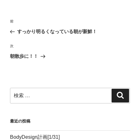
共
は
ク
読
有
ク
で
(
(
リ
共
新
新
ッ
有
し
し
ク
(
い
い
し
新
ウ
前
ウ
て
し
ィ
ィ
く
い
ン
すっかり明るくなっている朝が新鮮！
ン
だ
ウ
ド
ド
さ
ィ
ウ
ウ
い
ン
で
で
(
ド
開
次
開
新
ウ
き
き
し
で
ま
ま
い
開
す
朝散歩に！！
す
ウ
き
)
)
ィ
ま
ン
す
ド
)
ウ
で
開
き
ま
す
)
最近の投稿
BodyDesign計画[1/31]