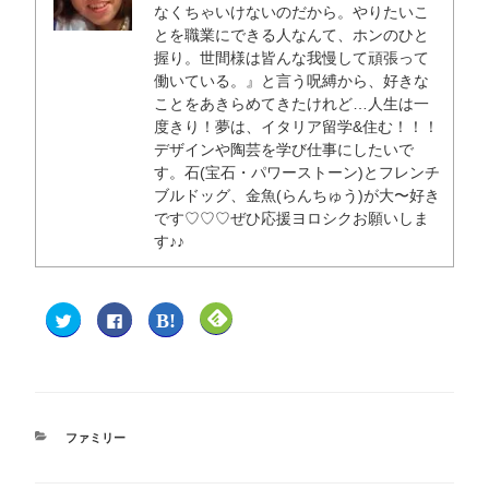
ウ
なくちゃいけないのだから。やりたいこ
で
開
とを職業にできる人なんて、ホンのひと
き
ま
握り。世間様は皆んな我慢して頑張って
す
)
働いている。』と言う呪縛から、好きな
ことをあきらめてきたけれど…人生は一
度きり！夢は、イタリア留学&住む！！！
デザインや陶芸を学び仕事にしたいで
す。石(宝石・パワーストーン)とフレンチ
ブルドッグ、金魚(らんちゅう)が大〜好き
です♡♡♡ぜひ応援ヨロシクお願いしま
す♪♪
ク
F
ク
ク
リ
a
リ
リ
ッ
c
ッ
ッ
ク
e
ク
ク
し
b
し
し
て
o
て
て
T
o
は
F
w
k
て
e
i
で
な
e
t
共
ブ
d
ファミリー
t
有
ッ
l
e
す
ク
y
r
る
マ
で
で
に
ー
購