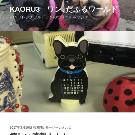
KAORU3 ワン♪だふるワールド
with フレンチブルドッグのウリエル＆ラジエ
ル
2017年3月10日
投稿者:
モーリーカオルコ