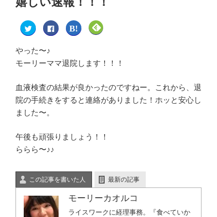
嬉しい速報！！！
ク
F
ク
ク
リ
a
リ
リ
ッ
c
ッ
ッ
ク
e
ク
ク
し
b
し
し
やった〜♪
て
o
て
て
T
o
は
F
モーリーママ退院します！！！
w
k
て
e
i
で
な
e
t
共
ブ
d
t
有
ッ
l
血液検査の結果が良かったのですねー。これから、退
e
す
ク
y
r
る
マ
で
院の手続きをすると連絡がありました！ホッと安心し
で
に
ー
購
共
は
ク
読
ました〜。
有
ク
で
(
(
リ
共
新
新
ッ
有
し
し
ク
(
い
い
し
新
ウ
午後も頑張りましょう！！
ウ
て
し
ィ
ィ
く
い
ン
ららら〜♪♪
ン
だ
ウ
ド
ド
さ
ィ
ウ
ウ
い
ン
で
で
(
ド
開
開
新
ウ
き
この記事を書いた人
最新の記事
き
し
で
ま
ま
い
開
す
す
ウ
き
)
モーリーカオルコ
)
ィ
ま
ン
す
ド
)
ライスワークに経理事務。『食べていか