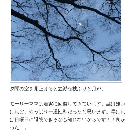
ウ
で
開
き
ま
す
)
夕闇の空を見上げると立派な枝ぶりと月が。
モーリーママは着実に回復してきています。話は無い
けれど、やっぱり一過性型だったと思います。早けれ
ば日曜日に退院できるかも知れないからです！！良か
ったー。