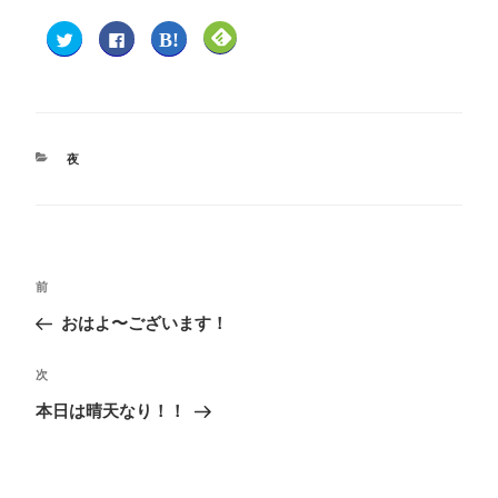
ク
F
ク
ク
リ
a
リ
リ
ッ
c
ッ
ッ
ク
e
ク
ク
し
b
し
し
て
o
て
て
T
o
は
F
w
k
て
e
i
で
な
e
t
共
ブ
d
夜
t
有
ッ
l
e
す
ク
y
r
る
マ
で
で
に
ー
購
共
は
ク
読
有
ク
で
(
(
リ
共
新
新
ッ
有
し
し
ク
(
い
い
し
新
ウ
前
ウ
て
し
ィ
ィ
く
い
ン
おはよ〜ございます！
ン
だ
ウ
ド
ド
さ
ィ
ウ
ウ
い
ン
で
で
(
ド
開
次
開
新
ウ
き
き
し
で
ま
ま
い
開
す
本日は晴天なり！！
す
ウ
き
)
)
ィ
ま
ン
す
ド
)
ウ
で