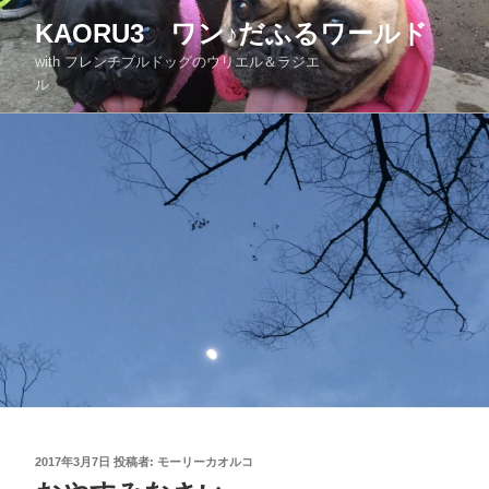
KAORU3 ワン♪だふるワールド
with フレンチブルドッグのウリエル＆ラジエ
ル
2017年3月7日
投稿者:
モーリーカオルコ