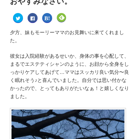
おやすみなさい。
ク
F
ク
ク
リ
a
リ
リ
ッ
c
ッ
ッ
ク
e
ク
ク
し
b
し
し
夕方、妹もモーリーママのお見舞いに来てくれまし
て
o
て
て
T
o
は
F
た。
w
k
て
e
i
で
な
e
t
共
ブ
d
t
有
ッ
l
彼女は入院経験があるせいか、身体の事を心配して、
e
す
ク
y
r
る
マ
で
まるでエステティシャンのように、お顔から全身をし
で
に
ー
購
共
は
ク
読
っかりケアしてあげて…ママはスッカリ良い気分〜良
有
ク
で
(
(
リ
共
新
新
ッ
有
し
く眠れそう♪と喜んでいました。自分では思い付かな
し
ク
(
い
い
し
新
ウ
かったので、とってもありがたいなぁ！と嬉しくなり
ウ
て
し
ィ
ィ
く
い
ン
ました。
ン
だ
ウ
ド
ド
さ
ィ
ウ
ウ
い
ン
で
で
(
ド
開
開
新
ウ
き
き
し
で
ま
ま
い
開
す
す
ウ
き
)
)
ィ
ま
ン
す
ド
)