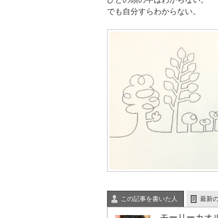
新
ッ
有
し
し
ク
(
い
でも自分すらわからない。
い
し
新
ウ
ウ
て
し
ィ
ィ
く
い
ン
ン
だ
ウ
ド
ド
さ
ィ
ウ
ウ
い
ン
で
で
(
ド
開
開
新
ウ
き
き
し
で
ま
ま
い
開
す
す
ウ
き
)
)
ィ
ま
ン
す
ド
)
ウ
で
開
き
ま
す
)
この記事を書いた人
最新
モーリーカオ