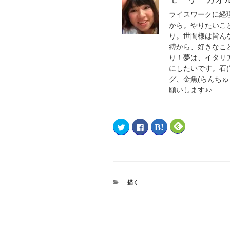
ライスワークに経
から。やりたいこ
り。世間様は皆ん
縛から、好きなこ
り！夢は、イタリ
にしたいです。石
グ、金魚(らんち
願いします♪♪
ク
F
ク
ク
リ
a
リ
リ
ッ
c
ッ
ッ
ク
e
ク
ク
し
b
し
し
て
o
て
て
T
o
は
F
w
k
て
e
i
で
な
e
t
共
ブ
d
描く
t
有
ッ
l
e
す
ク
y
r
る
マ
で
で
に
ー
購
共
は
ク
読
有
ク
で
(
(
リ
共
新
新
ッ
有
し