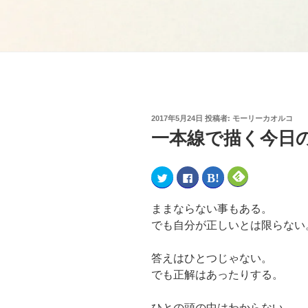
2017年5月24日
投稿者:
モーリーカオルコ
一本線で描く今日の
ク
F
ク
ク
リ
a
リ
リ
ッ
c
ッ
ッ
ク
e
ク
ク
し
b
し
し
ままならない事もある。
て
o
て
て
T
o
は
F
でも自分が正しいとは限らない
w
k
て
e
i
で
な
e
t
共
ブ
d
t
有
ッ
l
答えはひとつじゃない。
e
す
ク
y
r
る
マ
で
でも正解はあったりする。
で
に
ー
購
共
は
ク
読
有
ク
で
(
(
リ
共
新
ひとの頭の中はわからない。