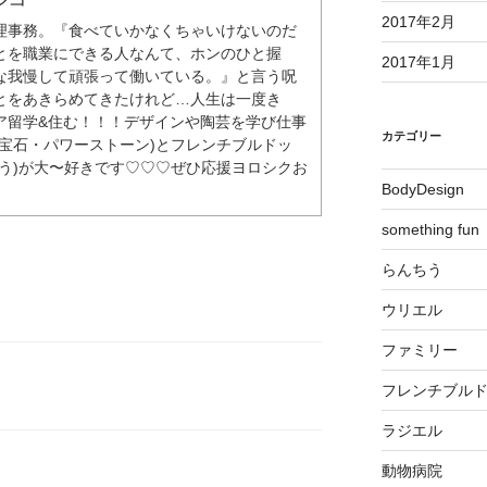
2017年2月
理事務。『食べていかなくちゃいけないのだ
とを職業にできる人なんて、ホンのひと握
2017年1月
な我慢して頑張って働いている。』と言う呪
とをあきらめてきたけれど…人生は一度き
ア留学&住む！！！デザインや陶芸を学び仕事
カテゴリー
(宝石・パワーストーン)とフレンチブルドッ
ゅう)が大〜好きです♡♡♡ぜひ応援ヨロシクお
BodyDesign
something fun
らんちう
ウリエル
ファミリー
フレンチブル
ラジエル
動物病院