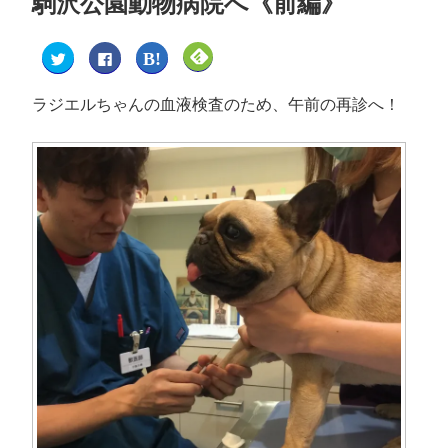
駒沢公園動物病院へ《前編》
ク
F
ク
ク
リ
a
リ
リ
ッ
c
ッ
ッ
ク
e
ク
ク
し
b
し
し
ラジエルちゃんの血液検査のため、午前の再診へ！
て
o
て
て
T
o
は
F
w
k
て
e
i
で
な
e
t
共
ブ
d
t
有
ッ
l
e
す
ク
y
r
る
マ
で
で
に
ー
購
共
は
ク
読
有
ク
で
(
(
リ
共
新
新
ッ
有
し
し
ク
(
い
い
し
新
ウ
ウ
て
し
ィ
ィ
く
い
ン
ン
だ
ウ
ド
ド
さ
ィ
ウ
ウ
い
ン
で
で
(
ド
開
開
新
ウ
き
き
し
で
ま
ま
い
開
す
す
ウ
き
)
)
ィ
ま
ン
す
ド
)