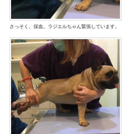
ウ
で
開
き
ま
す
)
さっそく、採血。ラジエルちゃん緊張しています。