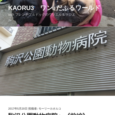
KAORU3 ワン♪だふるワールド
with フレンチブルドッグのウリエル＆ラジエ
ル
2017年5月20日
投稿者:
モーリーカオルコ