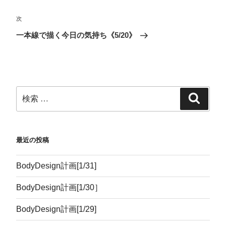
ド
さ
ィ
ウ
ウ
い
ン
で
で
(
ド
開
次
開
新
ウ
き
き
し
で
ま
ま
い
開
す
一本線で描く今日の気持ち《5/20》
す
ウ
き
)
)
ィ
ま
ン
す
ド
)
ウ
で
開
き
ま
す
)
最近の投稿
BodyDesign計画[1/31]
BodyDesign計画[1/30］
BodyDesign計画[1/29]