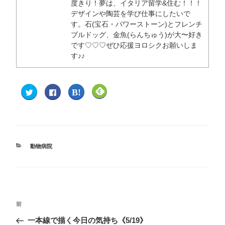
度きり！夢は、イタリア留学&住む！！！
デザインや陶芸を学び仕事にしたいで
す。石(宝石・パワーストーン)とフレンチ
ブルドッグ、金魚(らんちゅう)が大〜好き
です♡♡♡ぜひ応援ヨロシクお願いしま
す♪♪
ク
F
ク
ク
リ
a
リ
リ
ッ
c
ッ
ッ
ク
e
ク
ク
し
b
し
し
て
o
て
て
T
o
は
F
w
k
て
e
i
で
な
e
t
共
ブ
d
動物病院
t
有
ッ
l
e
す
ク
y
r
る
マ
で
で
に
ー
購
共
は
ク
読
有
ク
で
(
(
リ
共
新
新
ッ
有
し
し
ク
(
い
い
し
新
ウ
前
ウ
て
し
ィ
ィ
く
い
ン
一本線で描く今日の気持ち《5/19》
ン
だ
ウ
ド