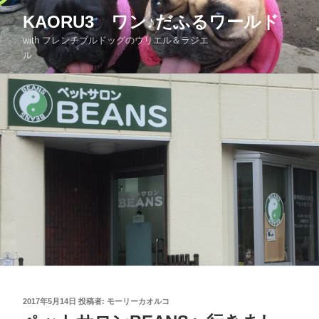
KAORU3 ワン♪だふるワールド
with フレンチブルドッグのウリエル＆ラジエ
ル
2017年5月14日
投稿者:
モーリーカオルコ