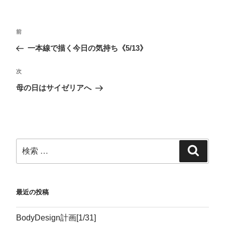
共
は
ク
読
有
ク
で
(
(
リ
共
新
新
ッ
有
し
し
ク
(
い
い
し
新
ウ
前
ウ
て
し
ィ
ィ
く
い
ン
一本線で描く今日の気持ち《5/13》
ン
だ
ウ
ド
ド
さ
ィ
ウ
ウ
い
ン
で
で
(
ド
開
次
開
新
ウ
き
き
し
で
ま
ま
い
開
す
母の日はサイゼリアへ
す
ウ
き
)
)
ィ
ま
ン
す
ド
)
ウ
で
開
き
ま
す
)
最近の投稿
BodyDesign計画[1/31]