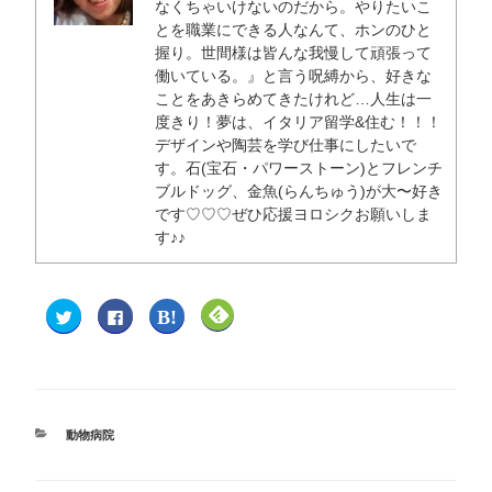
なくちゃいけないのだから。やりたいこ
とを職業にできる人なんて、ホンのひと
握り。世間様は皆んな我慢して頑張って
働いている。』と言う呪縛から、好きな
ことをあきらめてきたけれど…人生は一
度きり！夢は、イタリア留学&住む！！！
デザインや陶芸を学び仕事にしたいで
す。石(宝石・パワーストーン)とフレンチ
ブルドッグ、金魚(らんちゅう)が大〜好き
です♡♡♡ぜひ応援ヨロシクお願いしま
す♪♪
ク
F
ク
ク
リ
a
リ
リ
ッ
c
ッ
ッ
ク
e
ク
ク
し
b
し
し
て
o
て
て
T
o
は
F
w
k
て
e
i
で
な
e
t
共
ブ
d
動物病院
t
有
ッ
l
e
す
ク
y
r
る
マ
で
で
に
ー
購