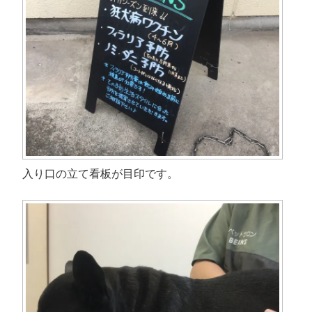
ン
す
ド
)
ウ
で
開
き
ま
す
)
入り口の立て看板が目印です。