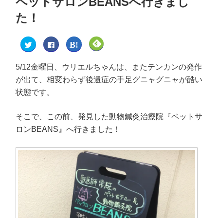
ペットサロンBEANSへ行きまし
た！
ク
F
ク
ク
リ
a
リ
リ
ッ
c
ッ
ッ
ク
e
ク
ク
し
b
し
し
5/12金曜日、ウリエルちゃんは、またテンカンの発作
て
o
て
て
T
o
は
F
が出て、相変わらず後遺症の手足グニャグニャが酷い
w
k
て
e
i
で
な
e
状態です。
t
共
ブ
d
t
有
ッ
l
e
す
ク
y
r
る
マ
で
そこで、この前、発見した動物鍼灸治療院『ペットサ
で
に
ー
購
共
は
ク
読
ロンBEANS』へ行きました！
有
ク
で
(
(
リ
共
新
新
ッ
有
し
し
ク
(
い
い
し
新
ウ
ウ
て
し
ィ
ィ
く
い
ン
ン
だ
ウ
ド
ド
さ
ィ
ウ
ウ
い
ン
で
で
(
ド
開
開
新
ウ
き
き
し
で
ま
ま
い
開
す
す
ウ
き
)
)
ィ
ま