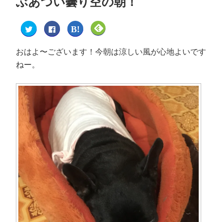
ぶあつい曇り空の朝！
ク
F
ク
ク
リ
a
リ
リ
ッ
c
ッ
ッ
ク
e
ク
ク
し
b
し
し
おはよ〜ございます！今朝は涼しい風が心地よいです
て
o
て
て
T
o
は
F
ねー。
w
k
て
e
i
で
な
e
t
共
ブ
d
t
有
ッ
l
e
す
ク
y
r
る
マ
で
で
に
ー
購
共
は
ク
読
有
ク
で
(
(
リ
共
新
新
ッ
有
し
し
ク
(
い
い
し
新
ウ
ウ
て
し
ィ
ィ
く
い
ン
ン
だ
ウ
ド
ド
さ
ィ
ウ
ウ
い
ン
で
で
(
ド
開
開
新
ウ
き
き
し
で
ま
ま
い
開
す
す
ウ
き
)
)
ィ
ま
ン
す
ド
)