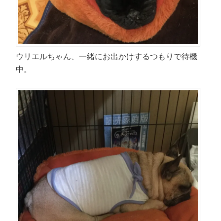
ウ
で
開
き
ま
す
)
ウリエルちゃん、一緒にお出かけするつもりで待機
中。