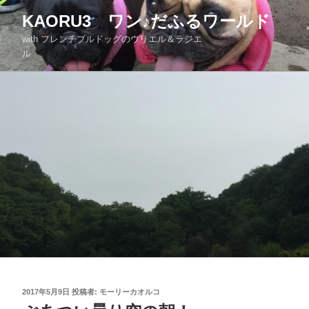
KAORU3 ワン♪だふるワールド
with フレンチブルドッグのウリエル＆ラジエ
ル
2017年5月9日
投稿者:
モーリーカオルコ