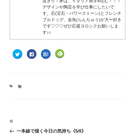
度きり！夢は、イタリア留学&住む！！！
デザインや陶芸を学び仕事にしたいで
す。石(宝石・パワーストーン)とフレンチ
ブルドッグ、金魚(らんちゅう)が大〜好き
です♡♡♡ぜひ応援ヨロシクお願いしま
す♪♪
ク
F
ク
ク
リ
a
リ
リ
ッ
c
ッ
ッ
ク
e
ク
ク
し
b
し
し
て
o
て
て
T
o
は
F
w
k
て
e
i
で
な
e
t
共
ブ
d
朝
t
有
ッ
l
e
す
ク
y
r
る
マ
で
で
に
ー
購
共
は
ク
読
有
ク
で
(
(
リ
共
新
新
ッ
有
し
し
ク
(
い
い
し
新
ウ
前
ウ
て
し
ィ
ィ
く
い
ン
一本線で描く今日の気持ち《5/8》
ン
だ
ウ
ド