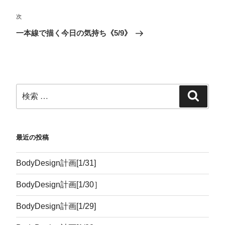
ド
さ
ィ
ウ
ウ
い
ン
で
で
(
ド
開
次
開
新
ウ
き
き
し
で
ま
ま
い
開
す
一本線で描く今日の気持ち《5/9》
す
ウ
き
)
)
ィ
ま
ン
す
ド
)
ウ
で
開
き
ま
す
)
最近の投稿
BodyDesign計画[1/31]
BodyDesign計画[1/30］
BodyDesign計画[1/29]