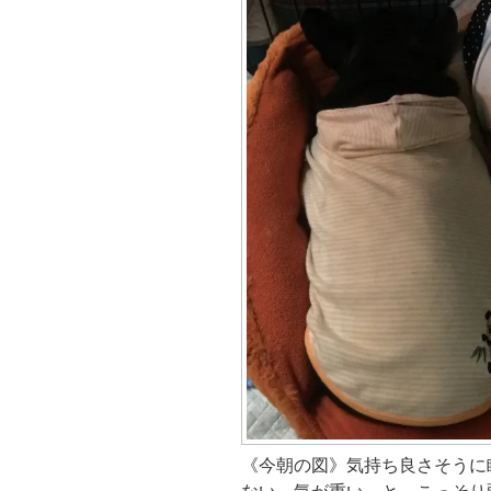
新
ッ
有
し
し
ク
(
い
い
し
新
ウ
ウ
て
し
ィ
ィ
く
い
ン
ン
だ
ウ
ド
ド
さ
ィ
ウ
ウ
い
ン
で
で
(
ド
開
開
新
ウ
き
き
し
で
ま
ま
い
開
す
す
ウ
き
)
)
ィ
ま
ン
す
ド
)
ウ
で
開
き
ま
す
)
《今朝の図》気持ち良さそうに