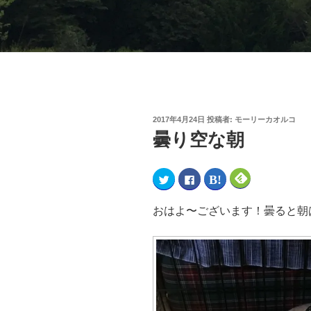
2017年4月24日
投稿者:
モーリーカオルコ
曇り空な朝
ク
F
ク
ク
リ
a
リ
リ
ッ
c
ッ
ッ
ク
e
ク
ク
し
b
し
し
おはよ〜ございます！曇ると朝
て
o
て
て
T
o
は
F
w
k
て
e
i
で
な
e
t
共
ブ
d
t
有
ッ
l
e
す
ク
y
r
る
マ
で
で
に
ー
購
共
は
ク
読
有
ク
で
(
(
リ
共
新