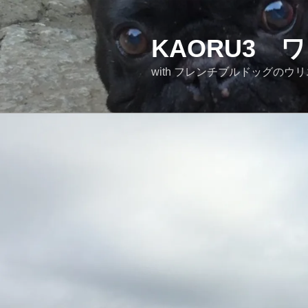
KAORU3
with フレンチブ