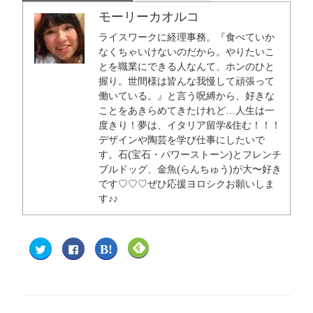
モーリーカオルコ
ライスワークに経理事務。『食べていか
なくちゃいけないのだから。やりたいこ
とを職業にできる人なんて、ホンのひと
握り。世間様は皆んな我慢して頑張って
働いている。』と言う呪縛から、好きな
ことをあきらめてきたけれど…人生は一
度きり！夢は、イタリア留学&住む！！！
デザインや陶芸を学び仕事にしたいで
す。石(宝石・パワーストーン)とフレンチ
ブルドッグ、金魚(らんちゅう)が大〜好き
です♡♡♡ぜひ応援ヨロシクお願いしま
す♪♪
ク
F
ク
ク
リ
a
リ
リ
ッ
c
ッ
ッ
ク
e
ク
ク
し
b
し
し
て
o
て
て
T
o
は
F
w
k
て
e