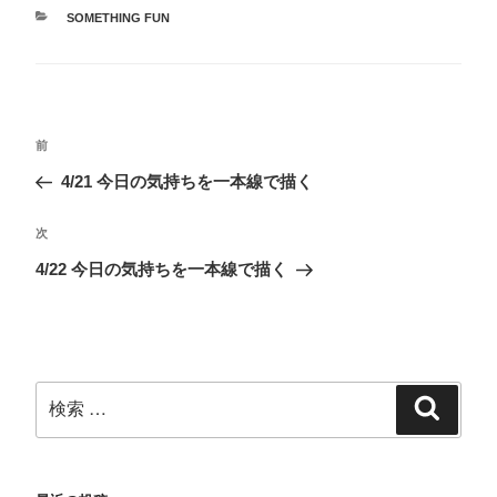
i
で
な
e
t
共
ブ
d
SOMETHING FUN
t
有
ッ
l
e
す
ク
y
r
る
マ
で
で
に
ー
購
共
は
ク
読
有
ク
で
(
(
リ
共
新
新
ッ
有
し
し
ク
(
い
い
し
新
ウ
前
ウ
て
し
ィ
ィ
く
い
ン
4/21 今日の気持ちを一本線で描く
ン
だ
ウ
ド
ド
さ
ィ
ウ
ウ
い
ン
で
で
(
ド
開
次
開
新
ウ
き
き
し
で
ま
ま
い
開
す
4/22 今日の気持ちを一本線で描く
す
ウ
き
)
)
ィ
ま
ン
す
ド
)
ウ
で
開
き
ま
す
)