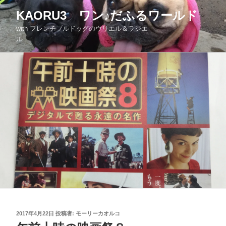
KAORU3 ワン♪だふるワールド
with フレンチブルドッグのウリエル＆ラジエ
ル
2017年4月22日
投稿者:
モーリーカオルコ