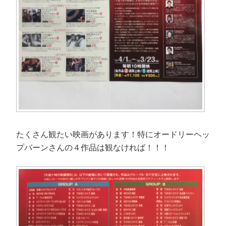
ウ
で
開
き
ま
す
)
たくさん観たい映画があります！特にオードリーヘッ
プバーンさんの４作品は観なければ！！！