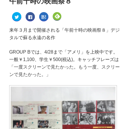
午前十時の映画祭８
ク
F
ク
ク
リ
a
リ
リ
ッ
c
ッ
ッ
ク
e
ク
ク
し
b
し
し
来年３月まで開催される「午前十時の映画祭８」デジ
て
o
て
て
T
o
は
F
タルで蘇る永遠の名作
w
k
て
e
i
で
な
e
t
共
ブ
d
t
有
ッ
l
GROUP Bでは、4/28まで「アメリ」を上映中です。
e
す
ク
y
r
る
マ
で
一般￥1,100、学生￥500(税込)。キャッチフレーズは
で
に
ー
購
共
は
ク
読
「一度スクリーンで見たかった。もう一度、スクリー
有
ク
で
(
(
リ
共
新
新
ッ
有
し
ンで見たかった。」
し
ク
(
い
い
し
新
ウ
ウ
て
し
ィ
ィ
く
い
ン
ン
だ
ウ
ド
ド
さ
ィ
ウ
ウ
い
ン
で
で
(
ド
開
開
新
ウ
き
き
し
で
ま
ま
い
開
す
す
ウ
き
)
)
ィ
ま
ン
す
ド
)