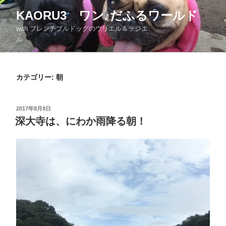
KAORU3 ワン♪だふるワールド
with フレンチブルドッグのウリエル＆ラジエ
ル
カテゴリー: 朝
2017年8月8日
深大寺は、にわか雨降る朝！